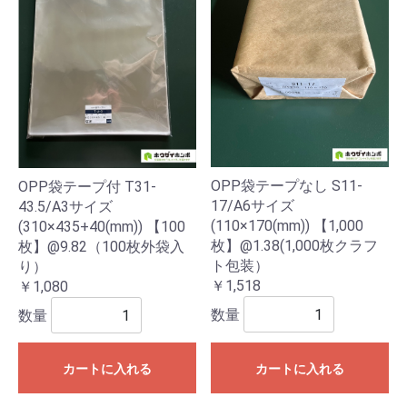
OPP袋テープなし S11-
OPP袋テープ付 T31-
17/A6サイズ
43.5/A3サイズ
(110×170(mm)) 【1,000
(310×435+40(mm)) 【100
枚】@1.38(1,000枚クラフ
枚】@9.82（100枚外袋入
ト包装）
り）
￥1,518
￥1,080
数量
数量
カートに入れる
カートに入れる