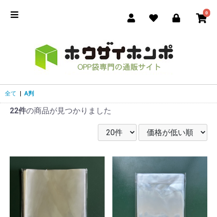
0
全て
|
A判
22件
の商品が見つかりました