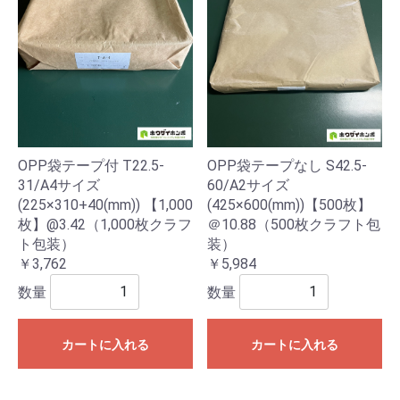
OPP袋テープ付 T22.5-
OPP袋テープなし S42.5-
31/A4サイズ
60/A2サイズ
(225×310+40(mm)) 【1,000
(425×600(mm))【500枚】
枚】@3.42（1,000枚クラフ
＠10.88（500枚クラフト包
ト包装）
装）
￥3,762
￥5,984
数量
数量
カートに入れる
カートに入れる